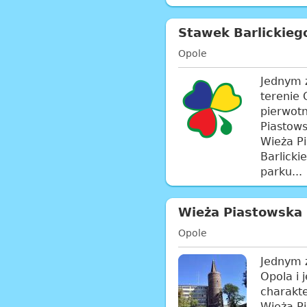
Stawek Barlickieg
Opole
Jednym 
terenie 
pierwotn
Piastows
Wieża P
Barlicki
parku...
Wieża Piastowska
Opole
Jednym 
Opola i 
charakt
Wieża Pi