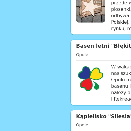
przede w
piosenki
odbywa s
Polskiej
rynku, m
Basen letni "Błęki
Opole
W wakacy
nas szu
Opolu m
basenu l
należy d
i Rekrea
Kąpielisko "Silesia
Opole