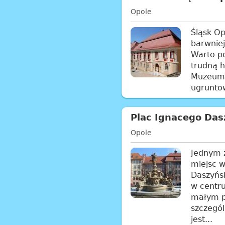
Opole
Śląsk Op
barwniej
Warto p
trudną h
Muzeum 
ugruntow
Plac Ignacego Das
Opole
Jednym 
miejsc w
Daszyńsk
w centr
małym p
szczegól
jest...