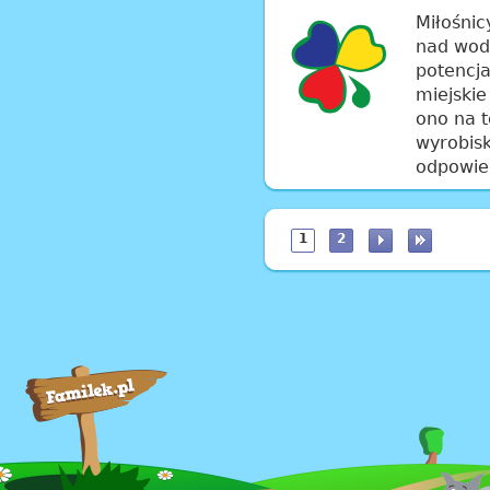
Miłośni
nad wod
potencja
miejskie
ono na 
wyrobis
odpowie
1
2