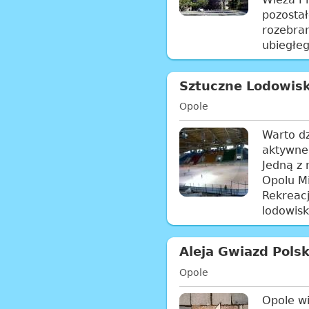
pozostał
rozebran
ubiegłeg
Sztuczne Lodowis
Opole
Warto d
aktywne
Jedną z 
Opolu Mi
Rekreacj
lodowisk
Aleja Gwiazd Polsk
Opole
Opole wi