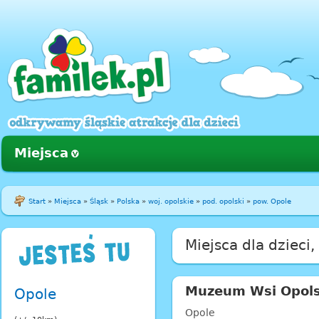
Miejsca
Start
»
Miejsca
»
Śląsk
»
Polska
»
woj. opolskie
»
pod. opolski
»
pow. Opole
Miejsca dla dzieci
Muzeum Wsi Opols
Opole
Opole