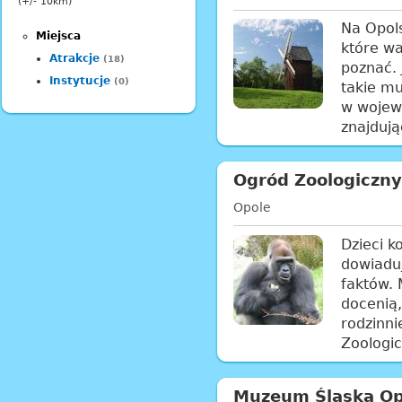
(+/- 10km)
Na Opols
Miejsca
które wa
Atrakcje
(18)
poznać. 
Instytucje
(0)
takie m
w wojewó
znajdują
Ogród Zoologiczny
Opole
Dzieci k
dowiaduj
faktów. 
docenią,
rodzinni
Zoologic
Muzeum Śląska Op